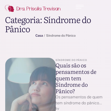
Categoria:
Síndrome do
Pânico
Casa
/
Síndrome do Pânico
SÍNDROME DO PÂNICO
Quais são os
pensamentos de
quem tem
Síndrome do
Pânico?
Os pensamentos de quem
tem síndrome do pânico
costumam ser intensos,
by 