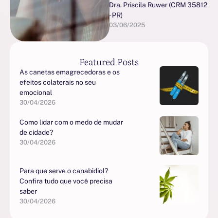
Dra. Priscila Ruwer (CRM 35812 
assustadores e difíceis de
- PR)
controlar. Para quem …
03/06/2025
Featured Posts
As canetas emagrecedoras e os
efeitos colaterais no seu
emocional
30/04/2026
Como lidar com o medo de mudar
de cidade?
30/04/2026
Para que serve o canabidiol?
Confira tudo que você precisa
saber
30/04/2026