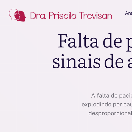
An
Falta de 
sinais de
A falta de paci
explodindo por ca
desproporciona
quem nunca passo