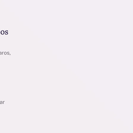
ios
aros,
ar