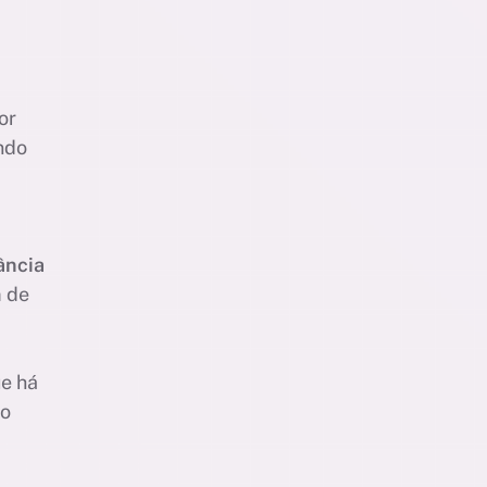
or
ndo
ância
m de
ue há
so