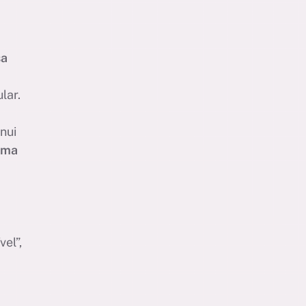
sa
lar.
nui
uma
el”,