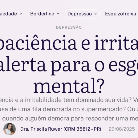
siedade
Borderline
Depressão
Esquizofrenia
DEPRESSÃO
paciência e irrit
 alerta para o e
mental?
ência e a irritabilidade têm dominado sua vida? 
usa de uma fila demorada no supermercado? Ou 
l quando alguém demora para responder uma me
u por essas situações.... Elas fazem parte da ex
Dra. Priscila Ruwer (CRM 35812 - PR)
29/08/2025
Todos nós temos aqueles dias …