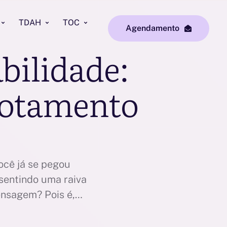
TDAH
TOC
Agendamento
abilidade:
sgotamento
Você já se pegou
sentindo uma raiva
nsagem? Pois é,
periência humana.