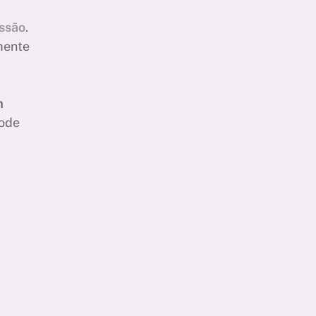
ssão
.
mente
m
pode