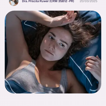
Dra. Priscila Ruwer (CRM 35812 - PR)
20/03/2025
vezes sem perceber que os transtornos de
ansiedade podem estar diretamente relacionados
a esse problema. A relação entre qualidade do
sono e transtornos de ansiedade é complexa e
bidirecional: …