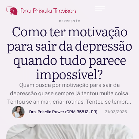
DEPRESSÃO
Como ter motivação
para sair da depressão
quando tudo parece
impossível?
Quem busca por motivação para sair da
depressão quase sempre já tentou muita coisa.
Tentou se animar, criar rotinas. Tentou se lembrar
das razões para continuar. A busca em si já é uma
Dra. Priscila Ruwer (CRM 35812 - PR)
31/03/2026
forma de esforço, e é exatamente por isso que é
tão desgastante chegar ao fim de mais uma
tentativa e continuar no …