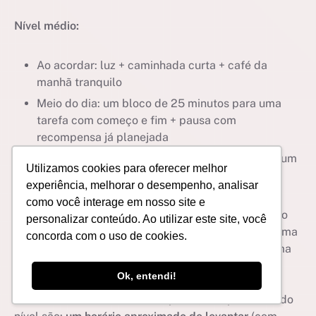
Nível médio:
Ao acordar: luz + caminhada curta + café da
manhã tranquilo
Meio do dia: um bloco de 25 minutos para uma
tarefa com começo e fim + pausa com
recompensa já planejada
Tarde ou noite: revisão gentil do dia + planejar um
Utilizamos cookies para oferecer melhor
passo pequeno para amanhã
experiência, melhorar o desempenho, analisar
como você interage em nosso site e
O objetivo do nível muito baixo é só um: atravessar o
personalizar conteúdo. Ao utilizar este site, você
dia com dignidade. Quando estamos enfrentando uma
concorda com o uso de cookies.
depressão grave, tomar banho, comer e sair da cama
são grandes conquistas.
Ok, entendi!
As duas âncoras com mais impacto, independente do