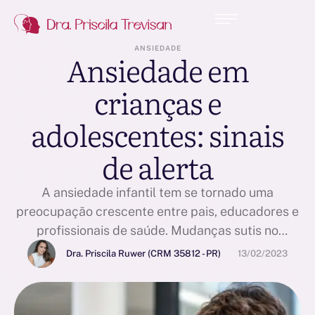
ANSIEDADE
Ansiedade em
crianças e
adolescentes: sinais
de alerta
A ansiedade infantil tem se tornado uma
preocupação crescente entre pais, educadores e
profissionais de saúde. Mudanças sutis no
comportamento, queda no rendimento escolar ou
Dra. Priscila Ruwer (CRM 35812 - PR)
13/02/2023
sintomas físicos recorrentes muitas vezes são
tratados como algo passageiro, quando na
verdade podem indicar um sofrimento emocional